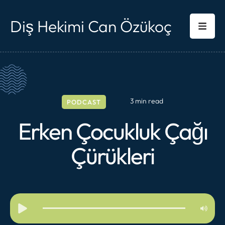
Diş Hekimi Can Özükoç
3
 min read
PODCAST
Erken Çocukluk Çağı
Çürükleri