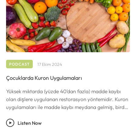
PODCAST
17 Ekim 2024
Çocuklarda Kuron Uygulamaları
Yüksek miktarda (yüzde 40’dan fazla) madde kaybı
olan dişlere uygulanan restorasyon yöntemidir. Kuron
uygulamaları ile madde kaybı meydana gelmiş, birden
fazla yüzeyinde çürük bulunan dişler özel materyaller
ile kaplanır. Bu uygulama ile diş hem restore edilmiş
Listen Now
olur, hem de dişte tekrar çürük meydana gelmesi