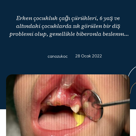
Erken çocukluk çağı çürükleri, 6 yaş ve
altındaki çocuklarda sık görülen bir diş
problemi olup, genellikle biberonla beslenme
veya emzirme sonrasında ağız hijyeninin
ihmal edilmesi sonucu ortaya çıkar. Çürükler,
28 Ocak 2022
canozukoc
tedavi edilmediğinde çocukların genel
sağlığını olumsuz etkileyebilir ve ilerleyen
yaşlarda daimi dişlerde kalıcı hasara yol
açabilir. Bu nedenle, erken tanı ve tedavi,
çocuğun ağız sağlığını korumada kritik bir
öneme sahiptir.