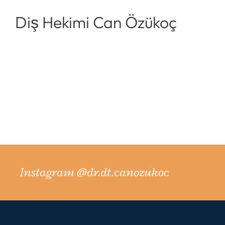
Diş Hekimi Can Özükoç
Instagram @dr.dt.canozukoc