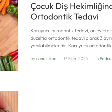
Çocuk Diş Hekimliğin
Ortodontik Tedavi
Koruyucu ortodontik tedavi, önleyici or
düzeltici ortodontik tedavi olarak 3 a
yapılabilmektedir. Koruyucu ortodontik
by 
canozukoc
17 Ekim 2024
in 
Podca