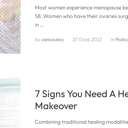
Most women experience menopause be
58. Women who have their ovaries surg
in …
by 
canozukoc
27 Ocak 2022
in 
Podca
7 Signs You Need A H
Makeover
Combining traditional healing modalitie