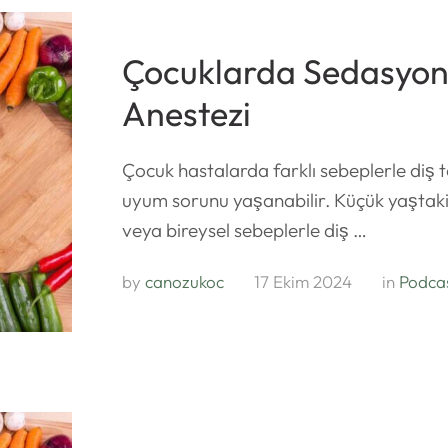
Çocuklarda Sedasyon
Anestezi
Çocuk hastalarda farklı sebeplerle diş t
uyum sorunu yaşanabilir. Küçük yaştaki
veya bireysel sebeplerle diş …
by 
canozukoc
17 Ekim 2024
in 
Podca