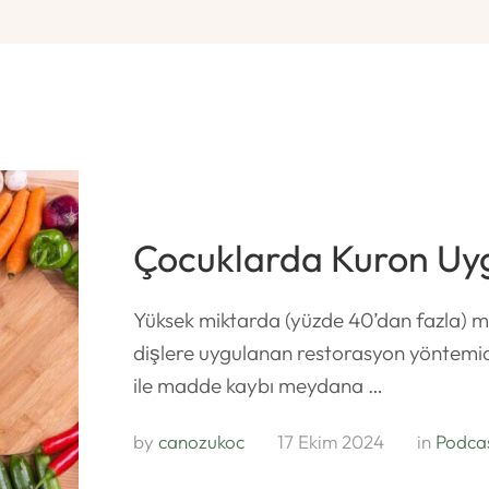
Çocuklarda Kuron Uy
Yüksek miktarda (yüzde 40’dan fazla) 
dişlere uygulanan restorasyon yöntemi
ile madde kaybı meydana …
by 
canozukoc
17 Ekim 2024
in 
Podca