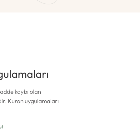
gulamaları
madde kaybı olan
dir. Kuron uygulamaları
st