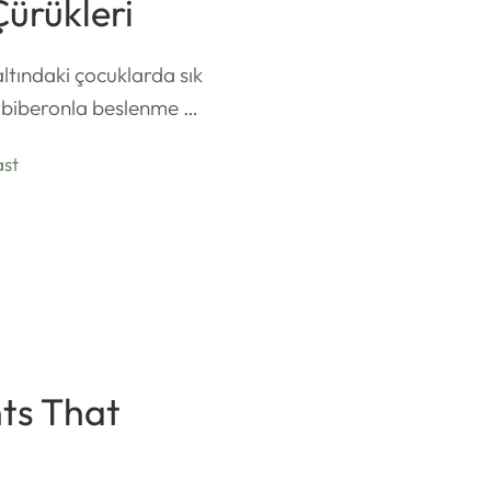
ürükleri
altındaki çocuklarda sık
le biberonla beslenme …
ast
ts That