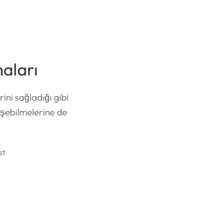
aları
rini sağladığı gibi
lişebilmelerine de
st