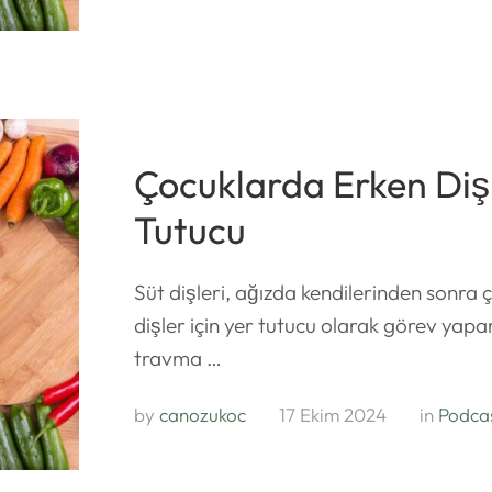
Çocuklarda Erken Diş
Tutucu
Süt dişleri, ağızda kendilerinden sonra 
dişler için yer tutucu olarak görev yapa
travma …
by 
canozukoc
17 Ekim 2024
in 
Podca