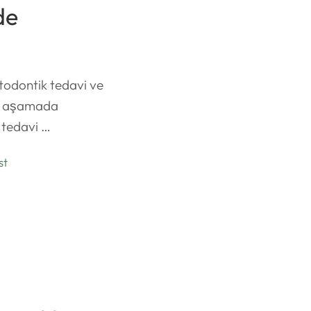
de
todontik tedavi ve
yrı aşamada
 tedavi …
st