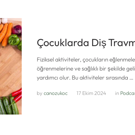
Çocuklarda Diş Travm
Fiziksel aktiviteler, çocukların eğlenmele
öğrenmelerine ve sağlıklı bir şekilde ge
yardımcı olur. Bu aktiviteler sırasında …
by 
canozukoc
17 Ekim 2024
in 
Podca